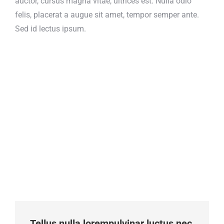
auctor, cursus magna vitae, ultrices est. Nulla odio
felis, placerat a augue sit amet, tempor semper ante.
Sed id lectus ipsum.
Tellus nulla lorempulvinar luctus nec